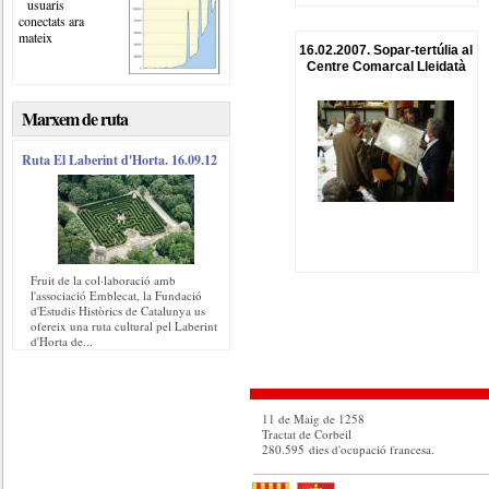
usuaris
conectats ara
mateix
16.02.2007. Sopar-tertúlia al
Centre Comarcal Lleidatà
Marxem de ruta
Ruta El Laberint d'Horta. 16.09.12
Fruit de la col·laboració amb
l'associació Emblecat, la Fundació
d'Estudis Històrics de Catalunya us
ofereix una ruta cultural pel Laberint
d'Horta de...
11 de Maig de 1258
Tractat de Corbeil
280.595 dies d'ocupació francesa.