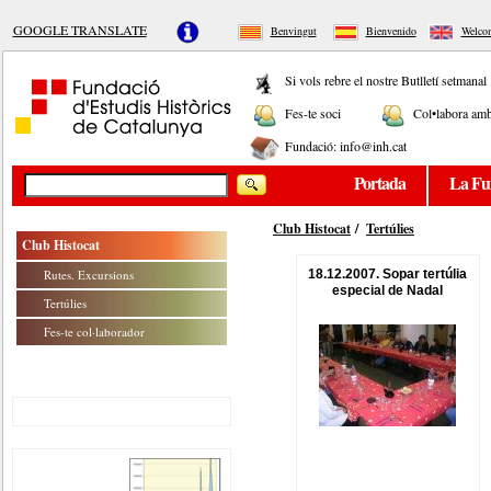
GOOGLE TRANSLATE
Benvingut
Bienvenido
Welco
Si vols rebre el nostre Butlletí setmanal
Fes-te soci
Col•labora amb
Fundació:
info@inh.cat
Portada
La Fu
Club Histocat
/
Tertúlies
Club Histocat
Rutes. Excursions
18.12.2007. Sopar tertúlia
especial de Nadal
Tertúlies
Fes-te col·laborador